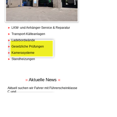
►
LKW- und Anhänger-Service & Reparatur
►
Transport-Kälteanlagen
►
Ladebordwände
►
Gesetzliche Prüfungen
►
Kamerasysteme
►
Standheizungen
»
Aktuelle News
«
Aktuell suchen wir Fahrer mit Führerscheinklasse
C und
CE auf 450,- € - Basis für Werkstattfahrten.
Außerdem sind wir permanent auf der Suche
nach Mitarbeitern mit Ausbildung im NFZ-Bereich.
Bei Interesse und für nähere Infos kontaktieren