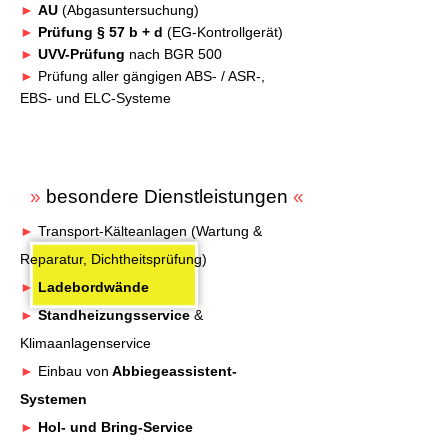
►
AU
(Abgasuntersuchung)
►
Prüfung § 57 b + d
(EG-Kontrollgerät)
►
UVV-Prüfung
nach BGR 500
►
Prüfung aller gängigen ABS- / ASR-,
EBS- und ELC-Systeme
»
besondere Dienstleistungen
«
►
Transport-Kälteanlagen (Wartung &
Reparatur, Dichtheitsprüfung)
►
Ladebordwände
►
Standheizungsservice
&
Klimaanlagenservice
►
Einbau von
Abbiegeassistent-
Systemen
►
Hol- und Bring-Service