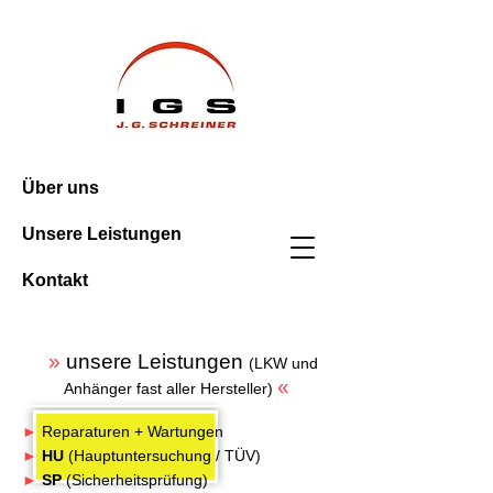
Über uns
Unsere Leistungen
Kontakt
»
unsere Leistungen
(LKW und
«
Anhänger fast aller Hersteller)
►
Reparaturen + Wartungen
►
HU
(Hauptuntersuchung / TÜV)
►
SP
(Sicherheitsprüfung)